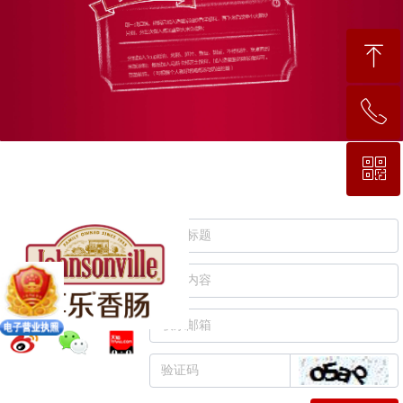
ꁸ
ꂅ
回到顶部
ꀥ
400 9200 383
微信二维码