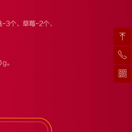
ꁸ
ꂅ
回到顶部
ꀥ
400 9200 383
微信二维码