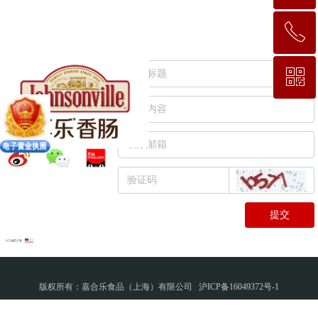
ꂅ
回到顶部
ꀥ
400 9200 383
微信二维码
提交
版权所有：嘉合乐食品（上海）有限公司
沪ICP备16049372号-1